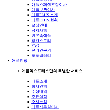
애플스페셜포장이사
애플보관이사
애플PLUS 소개
애플PLUS 현황
모집안내
공지사항
언론속애플
칭찬스토리
FAQ
온라인문의
포토갤러리
애플현장
애플익스프레스만의 특별한 서비스
애플소개
회사연혁
수상내역
주요실적
오시는길
애플사무실이사