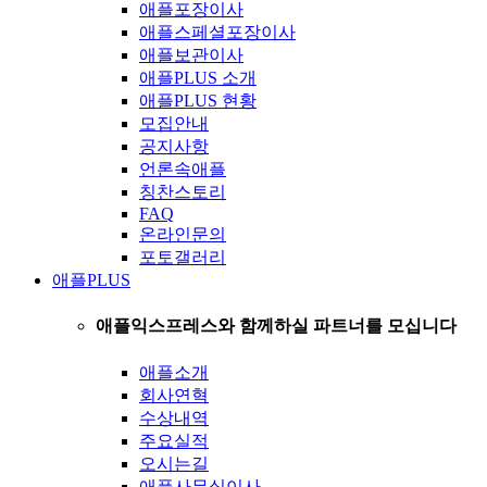
애플포장이사
애플스페셜포장이사
애플보관이사
애플PLUS 소개
애플PLUS 현황
모집안내
공지사항
언론속애플
칭찬스토리
FAQ
온라인문의
포토갤러리
애플PLUS
애플익스프레스와 함께하실 파트너를 모십니다
애플소개
회사연혁
수상내역
주요실적
오시는길
애플사무실이사