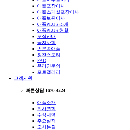
애플포장이사
애플스페셜포장이사
애플보관이사
애플PLUS 소개
애플PLUS 현황
모집안내
공지사항
언론속애플
칭찬스토리
FAQ
온라인문의
포토갤러리
고객지원
빠른상담 1670-4224
애플소개
회사연혁
수상내역
주요실적
오시는길